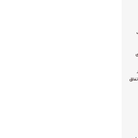
ی
تفاق
ب