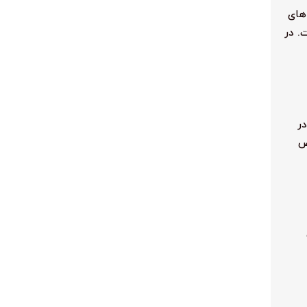
 های
. در
ر
ص