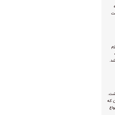
ست
زم
د.
شت.
ن که
واع