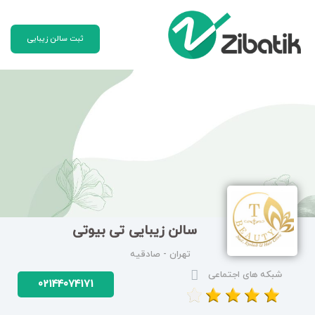
ثبت سالن زیبایی
سالن زیبایی تی بیوتی
تهران - صادقیه
شبکه های اجتماعی
02144074171