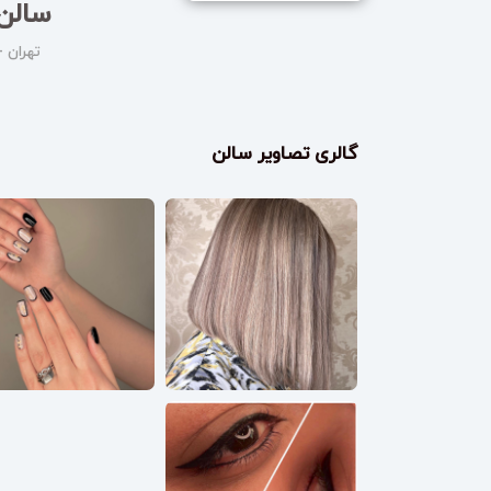
سالن 
تهران -
گالری تصاویر سالن