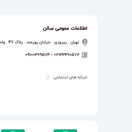
اطلاعات عمومی سالن
تهران . پیروزی . خیابان پورمند . پلاک 47 . واحد 2
02133310572 - 09100369574
شبکه های اجتماعی