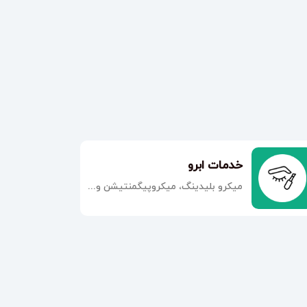
خدمات ابرو
میکرو بلیدینگ، میکروپیگمنتیشن و...