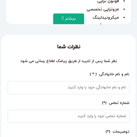
فوتون تراپی
مزوتراپی تخصصی
میکرونیدلینگ
بیشتر
مزونیدلینگ
درمان لک
جای جوش
نظرات شما
اسکار
بخیه و…
نظر شما پس از تایید از طریق پیامک اطلاع رسانی می شود
خدمات پیرسینگ و میکرودرمال
نام و نام خانوادگی ( * )
چال لپ
سوراخ کردن گوش
شماره تماس (*)
توضیحات (*)