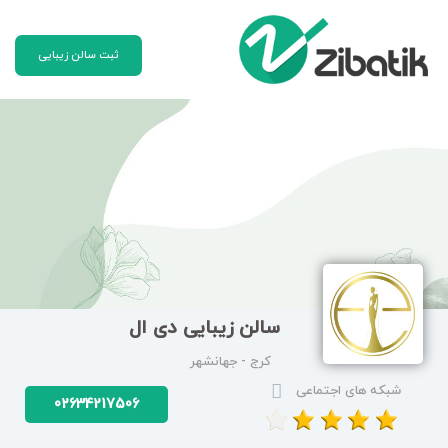
ثبت سالن زیبایی
سالن زیبایی دی ال
کرج - جهانشهر
شبکه های اجتماعی
02634217506