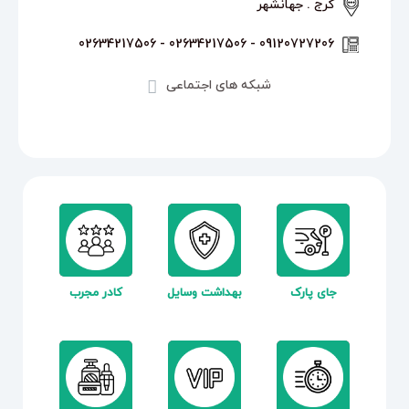
کرج . جهانشهر
09120727206 - 02634217506 - 02634217506
شبکه های اجتماعی
جای پارک
بهداشت وسایل
کادر مجرب