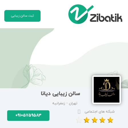
ثبت سالن زیبایی
سالن زیبایی دیانا
تهران - زعفرانیه
شبکه های اجتماعی
09105759583