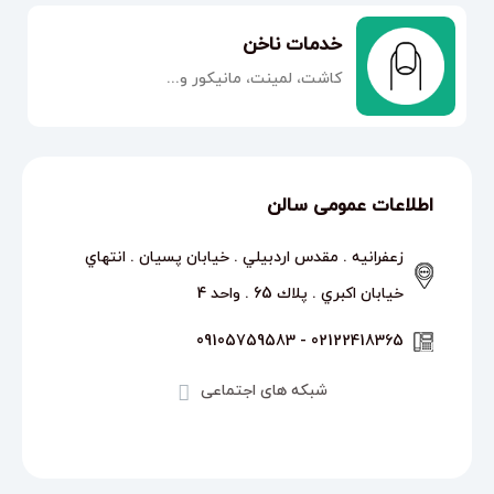
خدمات ناخن
کاشت، لمینت، مانیکور و...
اطلاعات عمومی سالن
زعفرانيه . مقدس اردبيلي . خيابان پسيان . انتهاي
خيابان اكبري . پلاك 65 . واحد 4
02122418365 - 09105759583
شبکه های اجتماعی